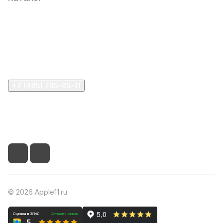
Компания
Информация
Помощь
+7 (495) 745-05-11
info@apple11.ru
г. Москва, Проспект Мира д.68, стр.1А, офис 505
© 2026 Apple11.ru