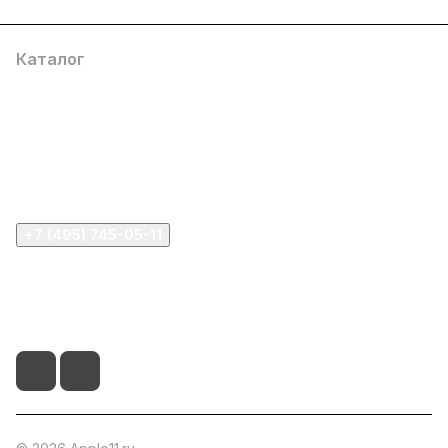
Каталог
Компания
Информация
Помощь
+7 (495) 745-05-11
info@apple11.ru
г. Москва, Проспект Мира д.68, стр.1А, офис 505