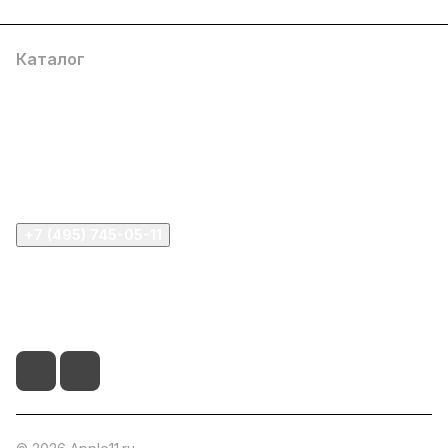
Каталог
Компания
Информация
Помощь
+7 (495) 745-05-11
info@apple11.ru
г. Москва, Проспект Мира д.68, стр.1А, офис 505