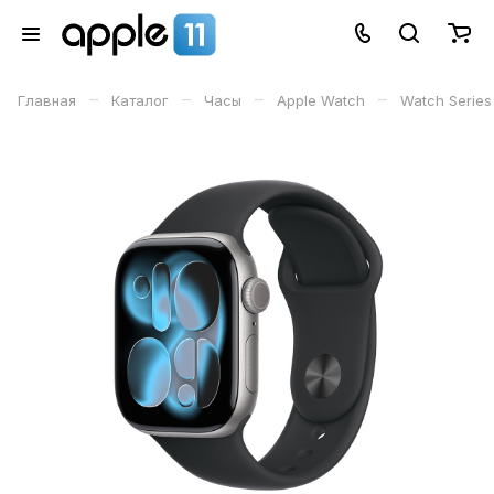
–
–
–
–
Главная
Каталог
Часы
Apple Watch
Watch Series 