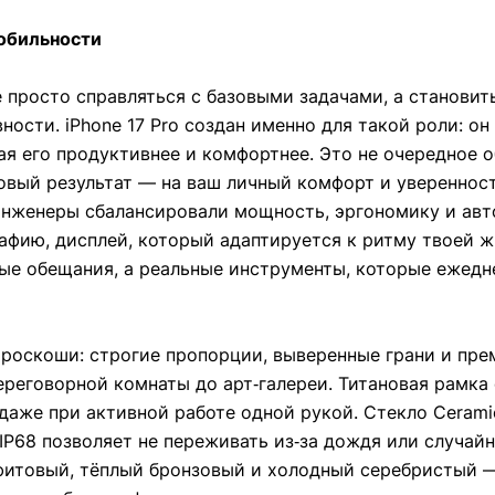
мобильности
 просто справляться с базовыми задачами, а станови
сти. iPhone 17 Pro создан именно для такой роли: он
я его продуктивнее и комфортнее. Это не очередное о
овый результат — на ваш личный комфорт и уверенност
 инженеры сбалансировали мощность, эргономику и ав
фию, дисплей, который адаптируется к ритму твоей ж
ные обещания, а реальные инструменты, которые ежед
роскоши: строгие пропорции, выверенные грани и пр
ереговорной комнаты до арт‑галереи. Титановая рамка
 даже при активной работе одной рукой. Стекло Ceram
IP68 позволяет не переживать из‑за дождя или случайн
фитовый, тёплый бронзовый и холодный серебристый 