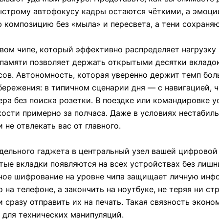
ыстрому автофокусу кадры остаются чёткими, а эмоц
 композицию без «мыла» и пересвета, а тени сохраняют
вом чипе, который эффективно распределяет нагрузку 
 памяти позволяет держать открытыми десятки вкладо
ов. Автономность, которая уверенно держит темп боль
ережения: в типичном сценарии дня — с навигацией, 
ра без поиска розетки. В поездке или командировке 
кости примерно за полчаса. Даже в условиях нестабил
не отвлекать вас от главного.
дельного гаджета в центральный узел вашей цифровой
тые вкладки появляются на всех устройствах без лишн
тное шифрование на уровне чипа защищает личную инф
 на телефоне, а закончить на ноутбуке, не теряя ни с
 сразу отправить их на печать. Такая связность эконо
е для технических манипуляций.