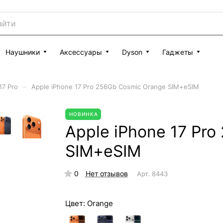
Наушники
Аксессуары
Dyson
Гаджеты
–
17 Pro
Apple iPhone 17 Pro 256Gb Cosmic Orange SIM+eSIM
НОВИНКА
Apple iPhone 17 Pr
SIM+eSIM
0
Нет отзывов
Арт.
8443
Цвет:
Orange