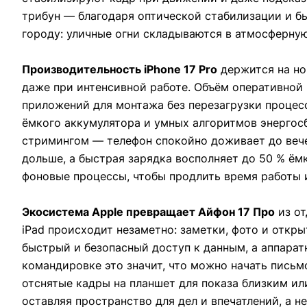
трибун — благодаря оптической стабилизации и б
городу: уличные огни складываются в атмосферную
Производительность iPhone 17 Pro
держится на но
даже при интенсивной работе. Объём оперативной
приложений для монтажа без перезагрузки процесс
ёмкого аккумулятора и умных алгоритмов энергосб
стримингом — телефон спокойно доживает до вече
дольше, а быстрая зарядка восполняет до 50 % ём
фоновые процессы, чтобы продлить время работы и 
Экосистема Apple превращает Айфон 17 Про
из от
iPad происходит незаметно: заметки, фото и откры
быстрый и безопасный доступ к данным, а аппара
командировке это значит, что можно начать письмо
отснятые кадры на планшет для показа близким или
оставляя пространство для дел и впечатлений, а н