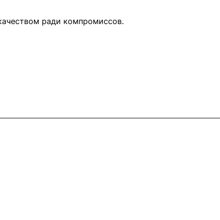
 качеством ради компромиссов.
Контакты
+7 (495) 745-05-11
info@apple11.ru
г. Москва, Проспект Мира д.68, стр.1А,