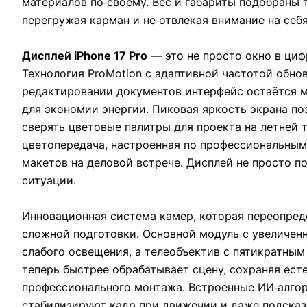
материалов по‑своему. Вес и габариты подобраны 
перегружая карман и не отвлекая внимание на себя
Дисплей iPhone 17 Pro
— это не просто окно в циф
Технология ProMotion с адаптивной частотой обнов
редактировании документов интерфейс остаётся м
для экономии энергии. Пиковая яркость экрана п
сверять цветовые палитры для проекта на летней
цветопередача, настроенная по профессиональным
макетов на деловой встрече. Дисплей не просто п
ситуации.
Инновационная система камер, которая переопре
сложной подготовки. Основной модуль с увеличен
слабого освещения, а телеобъектив с пятикратны
теперь быстрее обрабатывает сцену, сохраняя ест
профессионального монтажа. Встроенные ИИ‑алго
стабилизируют кадр при движении и даже подсказ