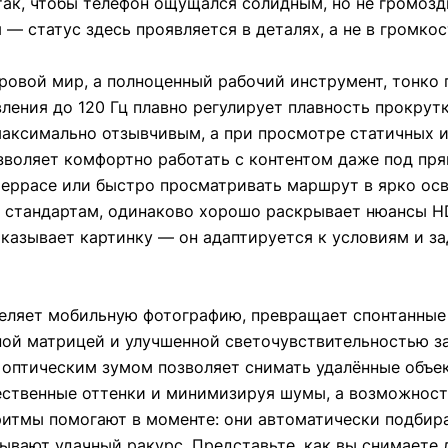
так, чтобы телефон ощущался солидным, но не громоздк
 — статус здесь проявляется в деталях, а не в громкос
ровой мир, а полноценный рабочий инструмент, тонко
ления до 120 Гц плавно регулирует плавность прокрут
аксимально отзывчивым, а при просмотре статичных 
озволяет комфортно работать с контентом даже под п
 террасе или быстро просматривать маршрут в ярко ос
 стандартам, одинаково хорошо раскрывает нюансы HD
оказывает картинку — он адаптируется к условиям и з
деляет мобильную фотографию, превращает спонтанные
ной матрицей и улучшенной светочувствительностью з
м оптическим зумом позволяет снимать удалённые объе
ественные оттенки и минимизируя шумы, а возможност
ритмы помогают в моменте: они автоматически подбир
ывают удачный ракурс. Представьте, как вы снимаете