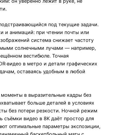
им: он уверенно лежит в руке, не
ти.
 подстраивающийся под текущие задачи.
ки и анимаций: при чтении почты или
изображений система снижает частоту
рямыми солнечными лучами — например,
вещённом вестибюле. Точная
R‑видео в метро и детали графических
адачам, оставаясь удобным в любой
 моменты в выразительные кадры без
ахватывает больше деталей в условиях
кты без потери резкости. Ночной режим
ь съёмки видео в 8K даёт простор для
ают оптимальные параметры экспозиции,
 динамичный баскетбольный матч с