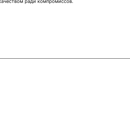
 качеством ради компромиссов.
Контакты
+7 (495) 745-05-11
info@apple11.ru
г. Москва, Проспект Мира д.68, стр.1А,
офис 505