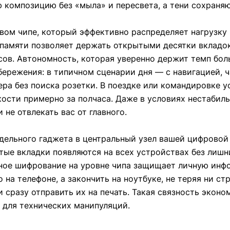
 композицию без «мыла» и пересвета, а тени сохраняют
вом чипе, который эффективно распределяет нагрузку 
 памяти позволяет держать открытыми десятки вкладо
ов. Автономность, которая уверенно держит темп боль
ережения: в типичном сценарии дня — с навигацией, 
ра без поиска розетки. В поездке или командировке 
кости примерно за полчаса. Даже в условиях нестабил
не отвлекать вас от главного.
дельного гаджета в центральный узел вашей цифровой
тые вкладки появляются на всех устройствах без лишн
тное шифрование на уровне чипа защищает личную инф
 на телефоне, а закончить на ноутбуке, не теряя ни с
 сразу отправить их на печать. Такая связность эконо
е для технических манипуляций.