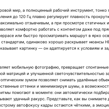
ровой мир, а полноценный рабочий инструмент, тонко
ления до 120 Гц плавно регулирует плавность прокрут
аксимально отзывчивым, а при просмотре статичных 
озволяет комфортно работать с контентом даже под п
 террасе или быстро просматривать маршрут в ярко ос
 стандартам, одинаково хорошо раскрывает нюансы HD
оказывает картинку — он адаптируется к условиям и з
деляет мобильную фотографию, превращает спонтанные
ной матрицей и улучшенной светочувствительностью з
м оптическим зумом позволяет снимать удалённые объе
ественные оттенки и минимизируя шумы, а возможност
ритмы помогают в моменте: они автоматически подбир
ывают удачный ракурс. Представьте, как вы снимаете
ыстрому автофокусу кадры остаются чёткими, а эмоц