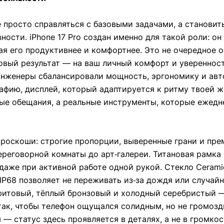
 просто справляться с базовыми задачами, а станови
сти. iPhone 17 Pro создан именно для такой роли: он
я его продуктивнее и комфортнее. Это не очередное о
овый результат — на ваш личный комфорт и уверенност
 инженеры сбалансировали мощность, эргономику и ав
фию, дисплей, который адаптируется к ритму твоей ж
ные обещания, а реальные инструменты, которые ежед
роскоши: строгие пропорции, выверенные грани и пр
ереговорной комнаты до арт‑галереи. Титановая рамка
 даже при активной работе одной рукой. Стекло Ceram
IP68 позволяет не переживать из‑за дождя или случайн
фитовый, тёплый бронзовый и холодный серебристый 
так, чтобы телефон ощущался солидным, но не громоздк
 — статус здесь проявляется в деталях, а не в громкос