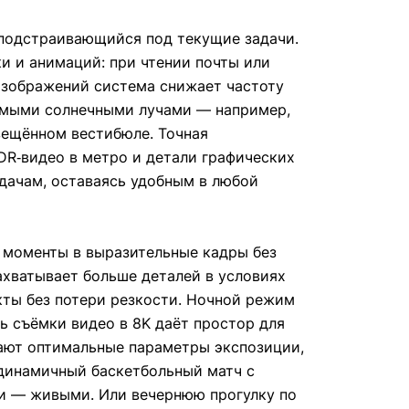
 подстраивающийся под текущие задачи.
ки и анимаций: при чтении почты или
изображений система снижает частоту
рямыми солнечными лучами — например,
вещённом вестибюле. Точная
R‑видео в метро и детали графических
адачам, оставаясь удобным в любой
 моменты в выразительные кадры без
ахватывает больше деталей в условиях
кты без потери резкости. Ночной режим
ь съёмки видео в 8K даёт простор для
ают оптимальные параметры экспозиции,
 динамичный баскетбольный матч с
ии — живыми. Или вечернюю прогулку по