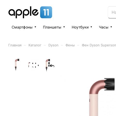
Смартфоны
Планшеты
Ноутбуки
Часы
–
–
–
–
Главная
Каталог
Dyson
Фены
Фен Dyson Supersoni