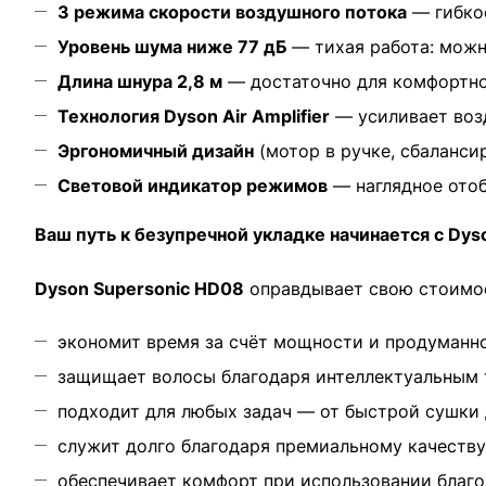
3 режима скорости воздушного потока
— гибкос
Уровень шума ниже 77 дБ
— тихая работа: можн
Длина шнура 2,8 м
— достаточно для комфортной
Технология Dyson Air Amplifier
— усиливает возд
Эргономичный дизайн
(мотор в ручке, сбаланси
Световой индикатор режимов
— наглядное ото
Ваш путь к безупречной укладке начинается с Dy
Dyson Supersonic HD08
оправдывает свою стоимос
экономит время за счёт мощности и продуманн
защищает волосы благодаря интеллектуальным 
подходит для любых задач — от быстрой сушки 
служит долго благодаря премиальному качеству
обеспечивает комфорт при использовании благо