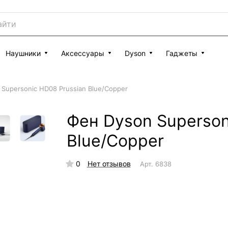
Наушники
Аксессуары
Dyson
Гаджеты
Supersonic HD08 Prussian Blue/Copper
Фен Dyson Superson
Blue/Copper
0
Нет отзывов
Арт.
6838