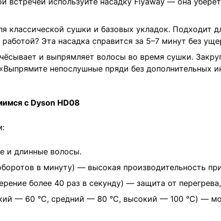
й встречей используйте насадку Flyaway — она уберёт
ля классической сушки и базовых укладок. Подходит 
аботой? Эта насадка справится за 5–7 минут без ущер
ёсывает и выпрямляет волосы во время сушки. Закру
«Выпрямите непослушные пряди без дополнительных и
мимся с Dyson HD08
:
е и длинные волосы.
оборотов в минуту) — высокая производительность пр
ерение более 40 раз в секунду) — защита от перегрева
кий — 60 °C, средний — 80 °C, высокий — 100 °C) — 