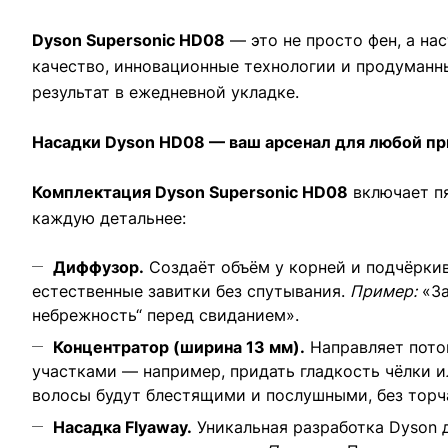
Dyson Supersonic HD08
— это не просто фен, а н
качество, инновационные технологии и продуманны
результат в ежедневной укладке.
Насадки Dyson HD08 — ваш арсенал для любой пр
Комплектация Dyson Supersonic HD08
включает пя
каждую детальнее:
Диффузор.
Создаёт объём у корней и подчёркив
естественные завитки без спутывания.
Пример:
«За
небрежность“ перед свиданием».
Концентратор (ширина 13 мм).
Направляет поток
участками — например, придать гладкость чёлки и
волосы будут блестящими и послушными, без торч
Насадка Flyaway.
Уникальная разработка Dyson 