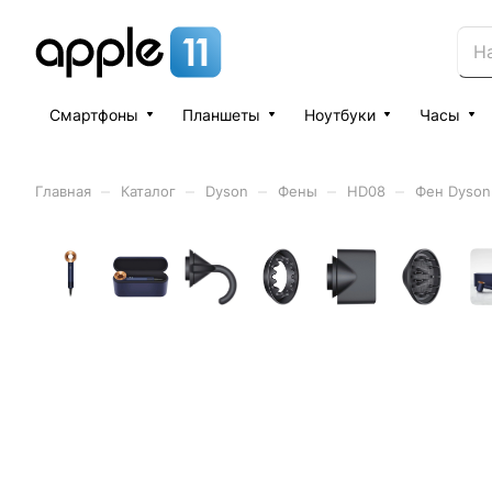
Смартфоны
Планшеты
Ноутбуки
Часы
–
–
–
–
–
Главная
Каталог
Dyson
Фены
HD08
Фен Dyson 