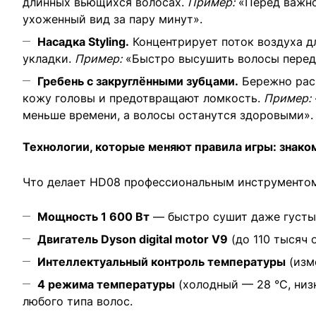
длинных вьющихся волосах.
Пример:
«Перед важно
ухоженный вид за пару минут».
Насадка Styling.
Концентрирует поток воздуха д
укладки.
Пример:
«Быстро высушить волосы перед р
Гребень с закруглёнными зубцами.
Бережно расч
кожу головы и предотвращают ломкость.
Пример:
меньше времени, а волосы останутся здоровыми».
Технологии, которые меняют правила игры: знако
Что делает HD08 профессиональным инструментом
Мощность 1 600 Вт
— быстро сушит даже густы
Двигатель Dyson digital motor V9
(до 110 тысяч 
Интеллектуальный контроль температуры
(изм
4 режима температуры
(холодный — 28 °C, низ
любого типа волос.