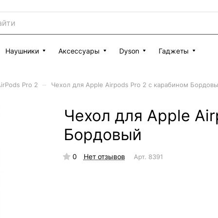
Наушники
Аксессуары
Dyson
Гаджеты
–
irPods Pro 2
Чехол для Apple Airpods Pro 2 с карабином Бордов
Чехол для Apple Air
Бордовый
0
Нет отзывов
Арт.
8391