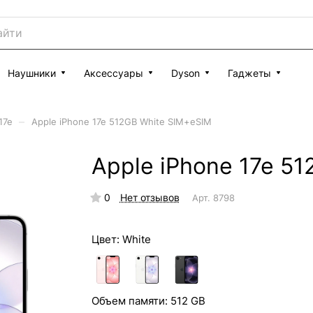
Наушники
Аксессуары
Dyson
Гаджеты
–
17e
Apple iPhone 17e 512GB White SIM+eSIM
Apple iPhone 17e 5
0
Нет отзывов
Арт.
8798
Цвет:
White
Объем памяти:
512 GB