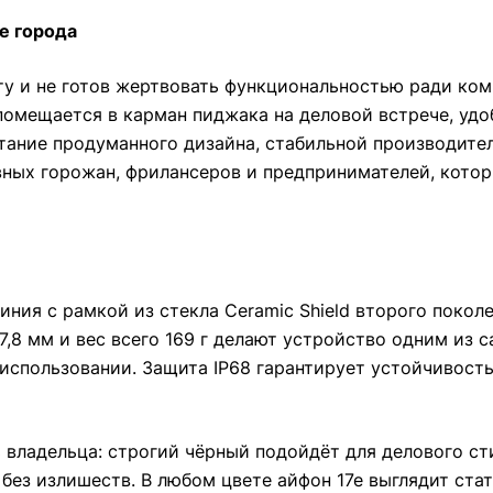
е города
ту и не готов жертвовать функциональностью ради ком
помещается в карман пиджака на деловой встрече, удоб
етание продуманного дизайна, стабильной производите
вных горожан, фрилансеров и предпринимателей, котор
ния с рамкой из стекла Ceramic Shield второго покол
7,8 мм и вес всего 169 г делают устройство одним из 
 использовании. Защита IP68 гарантирует устойчивост
владельца: строгий чёрный подойдёт для делового ст
 без излишеств. В любом цвете айфон 17е выглядит ста