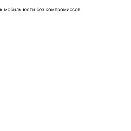
 к мобильности без компромиссов!
Контакты
+7 (495) 745-05-11
info@apple11.ru
г. Москва, Проспект Мира д.68, стр.1А,