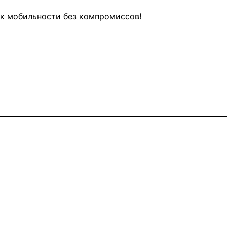
 к мобильности без компромиссов!
Контакты
+7 (495) 745-05-11
info@apple11.ru
г. Москва, Проспект Мира д.68, стр.1А,