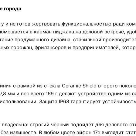
е города
ту и не готов жертвовать функциональностью ради ком
помещается в карман пиджака на деловой встрече, удоб
етание продуманного дизайна, стабильной производите
вных горожан, фрилансеров и предпринимателей, котор
ния с рамкой из стекла Ceramic Shield второго покол
7,8 мм и вес всего 169 г делают устройство одним из 
 использовании. Защита IP68 гарантирует устойчивост
владельца: строгий чёрный подойдёт для делового ст
 без излишеств. В любом цвете айфон 17е выглядит ста