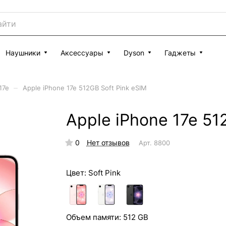
Наушники
Аксессуары
Dyson
Гаджеты
–
17e
Apple iPhone 17e 512GB Soft Pink eSIM
Apple iPhone 17e 51
0
Нет отзывов
Арт.
8800
Цвет:
Soft Pink
Объем памяти:
512 GB