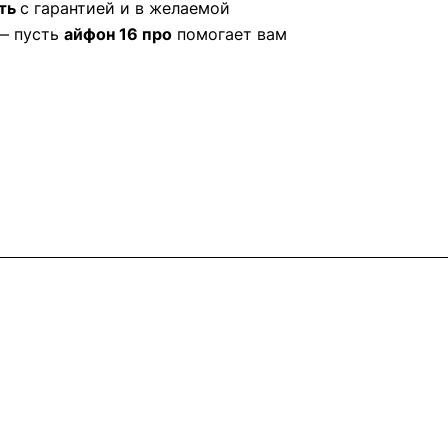
ить
с гарантией и в желаемой
 — пусть
айфон 16 про
помогает вам
Контакты
+7 (495) 745-05-11
info@apple11.ru