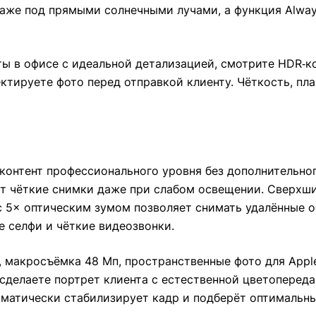
аже под прямыми солнечными лучами, а функция Always
ы в офисе с идеальной детализацией, смотрите HDR‑к
ектируете фото перед отправкой клиенту. Чёткость, пл
контент профессионального уровня без дополнительно
даёт чёткие снимки даже при слабом освещении. Сверх
 с 5× оптическим зумом позволяет снимать удалённые о
 селфи и чёткие видеозвонки.
 макросъёмка 48 Мп, пространственные фото для Apple
 сделаете портрет клиента с естественной цветоперед
матически стабилизирует кадр и подберёт оптимальны