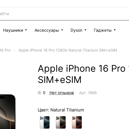
Наушники
Аксессуары
Dyson
Гаджеты
–
16 Pro
Apple iPhone 16 Pro 128Gb Natural Titanium SIM+eSIM
Apple iPhone 16 Pro
SIM+eSIM
0
Нет отзывов
Арт.
7868
Цвет:
Natural Titanium