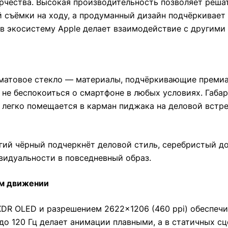
рчества. Высокая производительность позволяет реша
съёмки на ходу, а продуманный дизайн подчёркивает 
я в экосистему Apple делает взаимодействие с другим
 матовое стекло — материалы, подчёркивающие премиа
 не беспокоиться о смартфоне в любых условиях. Габар
 легко помещается в карман пиджака на деловой встреч
гий чёрный подчеркнёт деловой стиль, серебристый до
ивидуальности в повседневный образ.
ом движении
a XDR OLED и разрешением 2622×1206 (460 ppi) обеспе
до 120 Гц делает анимации плавными, а в статичных с