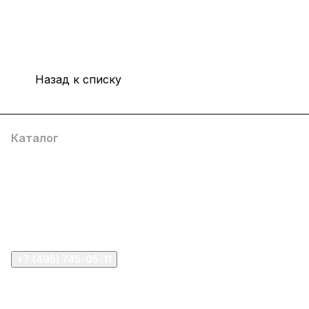
Назад к списку
Каталог
Компания
Информация
Помощь
+7 (495) 745-05-11
info@apple11.ru