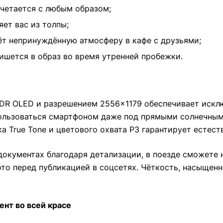
четается с любым образом;
ет вас из толпы;
ёт непринуждённую атмосферу в кафе с друзьями;
шется в образ во время утренней пробежки.
a XDR OLED и разрешением 2556×1179 обеспечивает иск
ользоваться смартфоном даже под прямыми солнечными
а True Tone и цветового охвата P3 гарантирует естес
 документах благодаря детализации, в поезде сможете
ото перед публикацией в соцсетях. Чёткость, насыщен
нт во всей красе