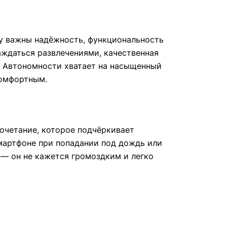
му важны надёжность, функциональность
аждаться развлечениями, качественная
а. Автономности хватает на насыщенный
комфортным.
очетание, которое подчёркивает
смартфоне при попадании под дождь или
е — он не кажется громоздким и легко