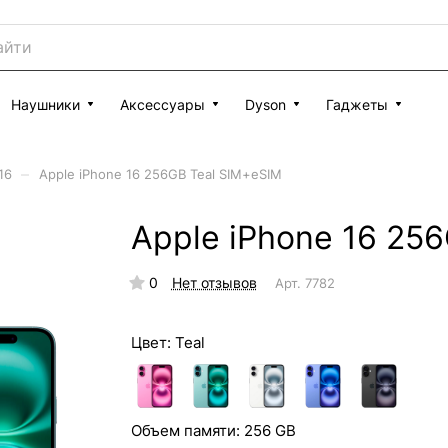
Наушники
Аксессуары
Dyson
Гаджеты
–
16
Apple iPhone 16 256GB Teal SIM+eSIM
Apple iPhone 16 25
0
Нет отзывов
Арт.
7782
Цвет:
Teal
Объем памяти:
256 GB