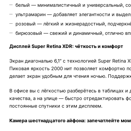
белый — минималистичный и универсальный, со
ультрамарин — добавляет элегантности и выделя
розовый — лёгкий и жизнерадостный, подчеркн
бирюзовый — свежий и динамичный, отлично впи
Дисплей Super Retina XDR: чёткость и комфорт
Экран диагональю 6,1″ с технологией Super Retin
Пиковая яркость 2000 нит позволяет комфортно п
делает экран удобным для чтения ночью. Поддержк
В офисе вы с лёгкостью разберётесь в таблицах и
качества, а на улице — быстро отредактировать ф
постоянные спутники с этим дисплеем.
Камера шестнадцатого айфона: запечатлейте моме