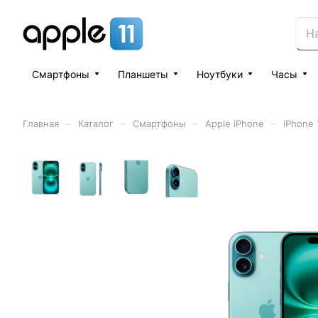
Смартфоны
Планшеты
Ноутбуки
Часы
–
–
–
–
Главная
Каталог
Смартфоны
Apple iPhone
iPhone 