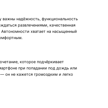
му важны надёжность, функциональность
аждаться развлечениями, качественная
а. Автономности хватает на насыщенный
комфортным.
очетание, которое подчёркивает
смартфоне при попадании под дождь или
е — он не кажется громоздким и легко