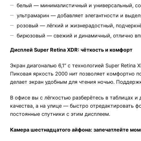
белый — минималистичный и универсальный, со
ультрамарин — добавляет элегантности и выделя
розовый — лёгкий и жизнерадостный, подчеркн
бирюзовый — свежий и динамичный, отлично впи
Дисплей Super Retina XDR: чёткость и комфорт
Экран диагональю 6,1″ с технологией Super Retin
Пиковая яркость 2000 нит позволяет комфортно п
делает экран удобным для чтения ночью. Поддержк
В офисе вы с лёгкостью разберётесь в таблицах и
качества, а на улице — быстро отредактировать ф
постоянные спутники с этим дисплеем.
Камера шестнадцатого айфона: запечатлейте моме