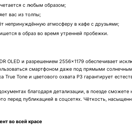
четается с любым образом;
ет вас из толпы;
ёт непринуждённую атмосферу в кафе с друзьями;
шется в образ во время утренней пробежки.
a XDR OLED и разрешением 2556×1179 обеспечивает иск
ользоваться смартфоном даже под прямыми солнечными
а True Tone и цветового охвата P3 гарантирует естес
 документах благодаря детализации, в поезде сможете
ото перед публикацией в соцсетях. Чёткость, насыщен
нт во всей красе