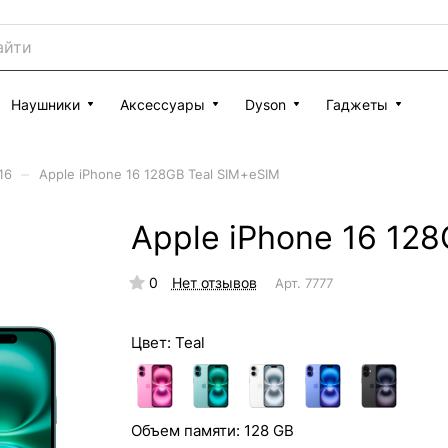
Наушники
Аксессуары
Dyson
Гаджеты
–
16
Apple iPhone 16 128GB Teal SIM+eSIM
Apple iPhone 16 12
0
Нет отзывов
Арт.
7777
Цвет:
Teal
Объем памяти:
128 GB