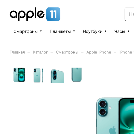
Смартфоны
Планшеты
Ноутбуки
Часы
–
–
–
–
Главная
Каталог
Смартфоны
Apple iPhone
iPhone 