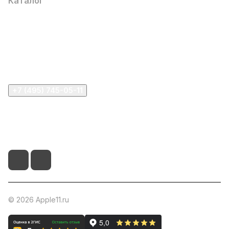
Каталог
Компания
Информация
Помощь
+7 (495) 745-05-11
info@apple11.ru
г. Москва, Проспект Мира д.68, стр.1А, офис 505
© 2026 Apple11.ru