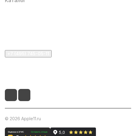
Каталог
Компания
Информация
Помощь
+7 (495) 745-05-11
info@apple11.ru
г. Москва, Проспект Мира д.68, стр.1А, офис 505
© 2026 Apple11.ru