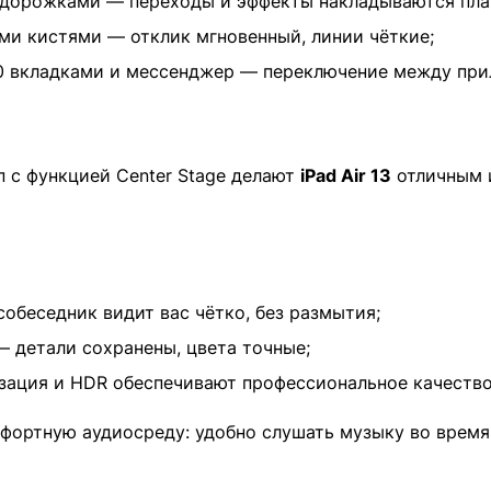
 дорожками — переходы и эффекты накладываются плав
ыми кистями — отклик мгновенный, линии чёткие;
20 вкладками и мессенджер — переключение между пр
п с функцией Center Stage делают
iPad Air 13
отличным и
обеседник видит вас чётко, без размытия;
— детали сохранены, цвета точные;
зация и HDR обеспечивают профессиональное качество
фортную аудиосреду: удобно слушать музыку во время