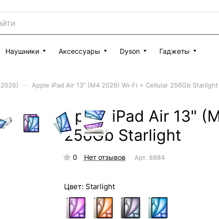
Наушники
Аксессуары
Dyson
Гаджеты
–
 (2026)
Apple iPad Air 13" (M4 2026) Wi-Fi + Cellular 256Gb Starlight
Apple iPad Air 13" (
256Gb Starlight
0
Нет отзывов
Арт.
8884
Цвет:
Starlight