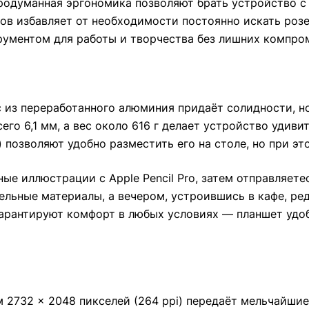
продуманная эргономика позволяют брать устройство с
ов избавляет от необходимости постоянно искать розе
ументом для работы и творчества без лишних компро
 из переработанного алюминия придаёт солидности, н
его 6,1 мм, а вес около 616 г делает устройство удив
м) позволяют удобно разместить его на столе, но при эт
ые иллюстрации с Apple Pencil Pro, затем отправляете
льные материалы, а вечером, устроившись в кафе, ред
рантируют комфорт в любых условиях — планшет удобн
ием 2732 × 2048 пикселей (264 ppi) передаёт мельчайш