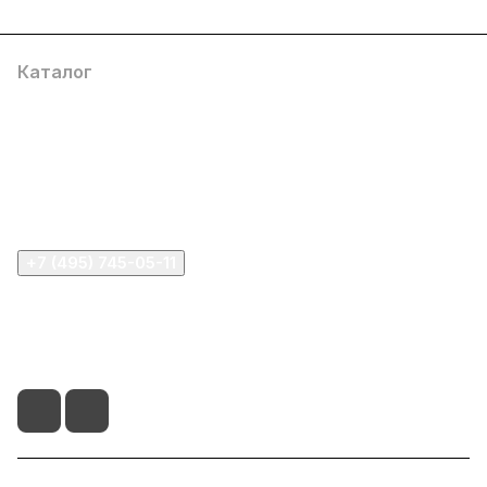
Каталог
Компания
Информация
Помощь
+7 (495) 745-05-11
info@apple11.ru
г. Москва, Проспект Мира д.68, стр.1А, офис 505