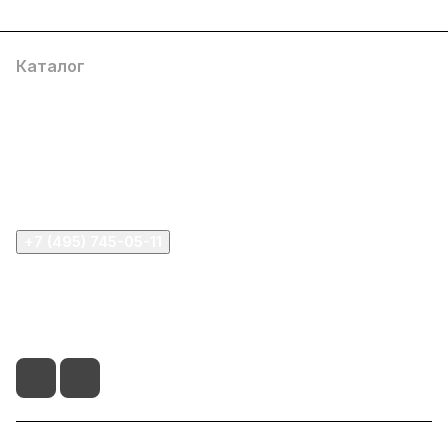
Каталог
Компания
Информация
Помощь
+7 (495) 745-05-11
info@apple11.ru
г. Москва, Проспект Мира д.68, стр.1А, офис 505