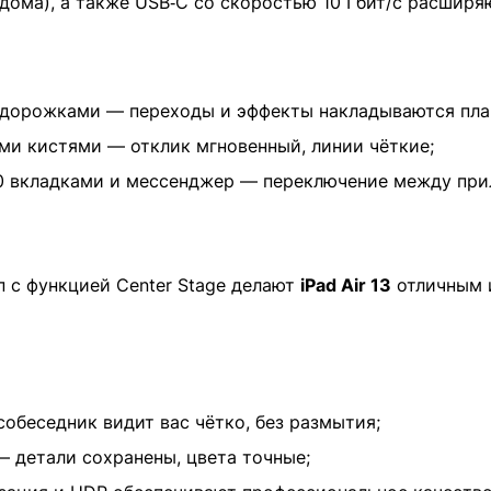
о дома), а также USB‑C со скоростью 10 Гбит/с расши
 дорожками — переходы и эффекты накладываются плав
ыми кистями — отклик мгновенный, линии чёткие;
20 вкладками и мессенджер — переключение между пр
п с функцией Center Stage делают
iPad Air 13
отличным и
обеседник видит вас чётко, без размытия;
— детали сохранены, цвета точные;