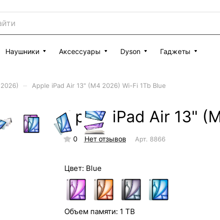
Наушники
Аксессуары
Dyson
Гаджеты
–
 (2026)
Apple iPad Air 13" (M4 2026) Wi-Fi 1Tb Blue
Apple iPad Air 13" (
0
Нет отзывов
Арт.
8866
Цвет:
Blue
Объем памяти:
1 TB