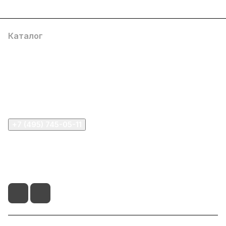
Каталог
Компания
Информация
Помощь
+7 (495) 745-05-11
info@apple11.ru
г. Москва, Проспект Мира д.68, стр.1А, офис 505