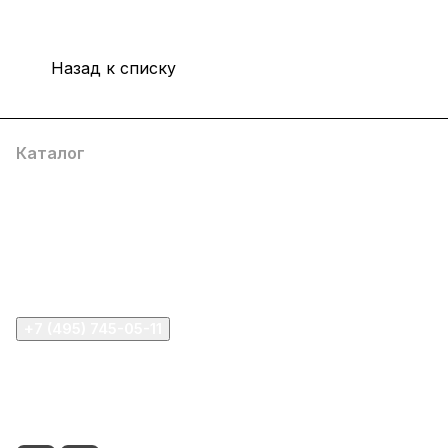
Назад к списку
Каталог
Компания
Информация
Помощь
+7 (495) 745-05-11
info@apple11.ru
г. Москва, Проспект Мира д.68, стр.1А, офис 505