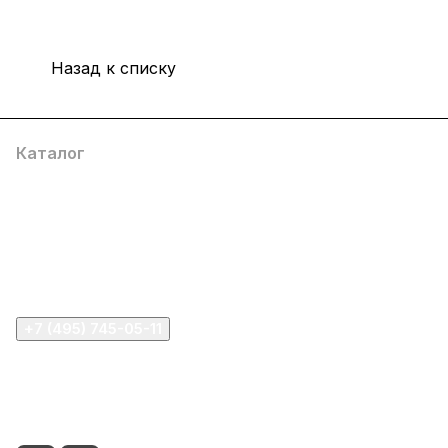
Назад к списку
Каталог
Компания
Информация
Помощь
+7 (495) 745-05-11
info@apple11.ru
г. Москва, Проспект Мира д.68, стр.1А, офис 505