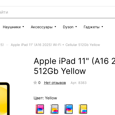
Наушники
Аксессуары
Dyson
Гаджеты
–
25)
Apple iPad 11" (A16 2025) Wi-Fi + Cellular 512Gb Yellow
Apple iPad 11" (A16 2
512Gb Yellow
0
Нет отзывов
Арт.
8383
Цвет:
Yellow