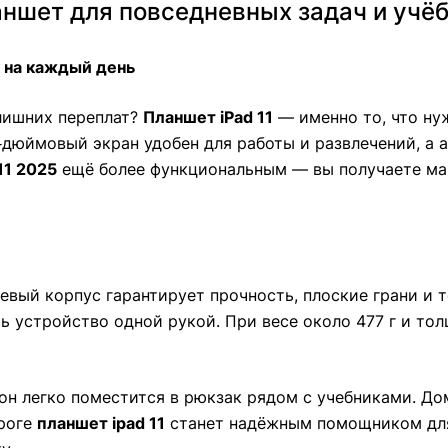
планшет для повседневных задач и учё
к на каждый день
лишних переплат?
Планшет iPad 11
— именно то, что ну
‑дюймовый экран удобен для работы и развлечений, а а
11 2025
ещё более функциональным — вы получаете ма
иевый корпус гарантирует прочность, плоские грани и 
ь устройство одной рукой. При весе около 477 г и то
 он легко поместится в рюкзак рядом с учебниками. Д
ороге
планшет ipad 11
станет надёжным помощником для 