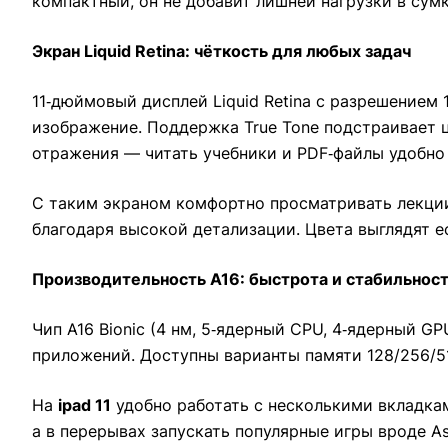
компактный, он не добавит лишней нагрузки в сумк
Экран Liquid Retina: чёткость для любых задач
11‑дюймовый дисплей Liquid Retina с разрешением
изображение. Поддержка True Tone подстраивает
отражения — читать учебники и PDF‑файлы удобно 
С таким экраном комфортно просматривать лекции 
благодаря высокой детализации. Цвета выглядят е
Производительность A16: быстрота и стабильнос
Чип A16 Bionic (4 нм, 5‑ядерный CPU, 4‑ядерный G
приложений. Доступны варианты памяти 128/256/5
На
ipad 11
удобно работать с несколькими вкладкам
а в перерывах запускать популярные игры вроде As