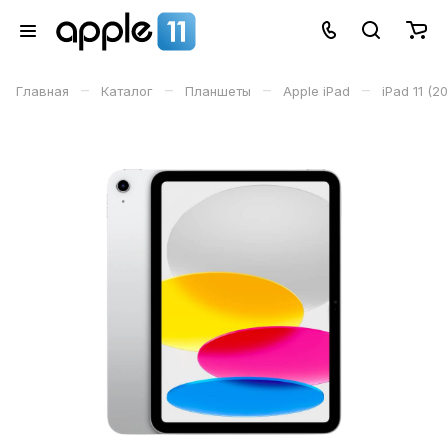
–
–
–
–
Главная
Каталог
Планшеты
Apple iPad
iPad 11 (2