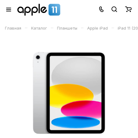
–
–
–
–
Главная
Каталог
Планшеты
Apple iPad
iPad 11 (2