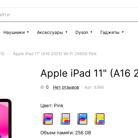
Наушники
Аксессуары
Dyson
Гаджеты
–
25)
Apple iPad 11" (A16 2025) Wi-Fi 256Gb Pink
Apple iPad 11" (A16 
0
Нет отзывов
Арт.
8366
Цвет:
Pink
Объем памяти:
256 GB