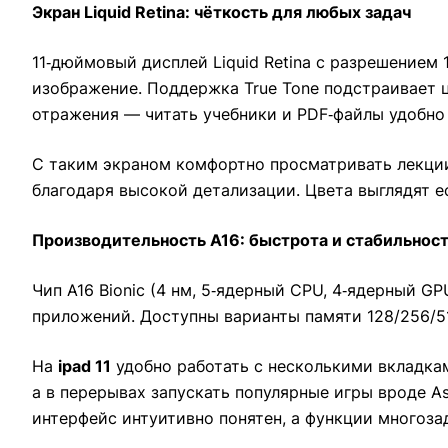
Экран Liquid Retina: чёткость для любых задач
11‑дюймовый дисплей Liquid Retina с разрешением
изображение. Поддержка True Tone подстраивает
отражения — читать учебники и PDF‑файлы удобно 
С таким экраном комфортно просматривать лекции 
благодаря высокой детализации. Цвета выглядят е
Производительность A16: быстрота и стабильнос
Чип A16 Bionic (4 нм, 5‑ядерный CPU, 4‑ядерный G
приложений. Доступны варианты памяти 128/256/5
На
ipad 11
удобно работать с несколькими вкладкам
а в перерывах запускать популярные игры вроде As
интерфейс интуитивно понятен, а функции многоз