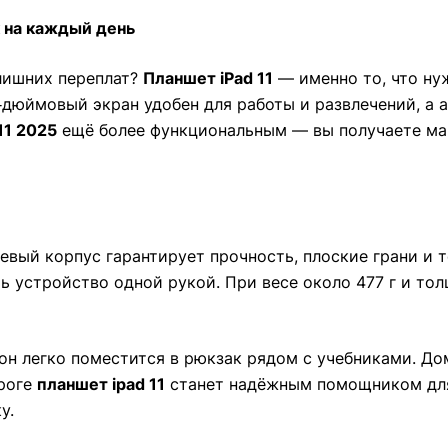
к на каждый день
лишних переплат?
Планшет iPad 11
— именно то, что ну
‑дюймовый экран удобен для работы и развлечений, а а
11 2025
ещё более функциональным — вы получаете ма
иевый корпус гарантирует прочность, плоские грани и 
ь устройство одной рукой. При весе около 477 г и то
 он легко поместится в рюкзак рядом с учебниками. Д
ороге
планшет ipad 11
станет надёжным помощником для 
у.