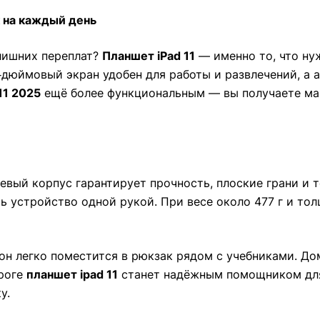
к на каждый день
лишних переплат?
Планшет iPad 11
— именно то, что ну
‑дюймовый экран удобен для работы и развлечений, а а
11 2025
ещё более функциональным — вы получаете ма
иевый корпус гарантирует прочность, плоские грани и 
ь устройство одной рукой. При весе около 477 г и то
 он легко поместится в рюкзак рядом с учебниками. Д
ороге
планшет ipad 11
станет надёжным помощником для 
у.