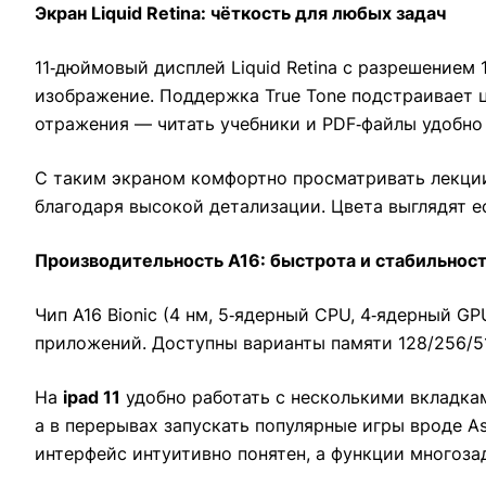
Экран Liquid Retina: чёткость для любых задач
11‑дюймовый дисплей Liquid Retina с разрешением
изображение. Поддержка True Tone подстраивает
отражения — читать учебники и PDF‑файлы удобно 
С таким экраном комфортно просматривать лекции 
благодаря высокой детализации. Цвета выглядят е
Производительность A16: быстрота и стабильнос
Чип A16 Bionic (4 нм, 5‑ядерный CPU, 4‑ядерный G
приложений. Доступны варианты памяти 128/256/5
На
ipad 11
удобно работать с несколькими вкладкам
а в перерывах запускать популярные игры вроде As
интерфейс интуитивно понятен, а функции многоз