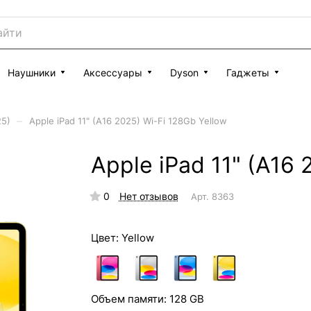
Наушники
Аксессуары
Dyson
Гаджеты
–
25)
Apple iPad 11" (A16 2025) Wi-Fi 128Gb Yellow
Apple iPad 11" (A16 
0
Нет отзывов
Арт.
8363
Цвет:
Yellow
Объем памяти:
128 GB