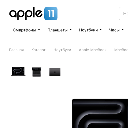
Смартфоны
Планшеты
Ноутбуки
Часы
–
–
–
–
Главная
Каталог
Ноутбуки
Apple MacBook
MacBoo