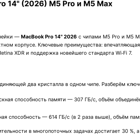
 14" (2026) M5 Pro и M5 Max
инейки —
MacBook Pro 14" 2026
с чипами M5 Pro и M5 Ma
тном корпусе. Ключевые преимущества: впечатляющая
etina XDR и поддержка новейшего стандарта Wi‑Fi 7.
единяющей два кристалла в одном чипе. Разберём ключ
скная способность памяти — 307 ГБ/с, объём объединё
ая способность — 614 ГБ/с (в 2 раза выше), объём пам
ельности в многопоточных задачах достигает 30 %, а 