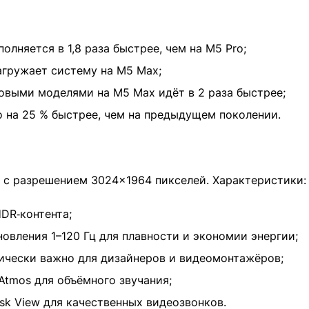
олняется в 1,8 раза быстрее, чем на M5 Pro;
нагружает систему на M5 Max;
овыми моделями на M5 Max идёт в 2 раза быстрее;
o на 25 % быстрее, чем на предыдущем поколении.
R с разрешением 3024×1964 пикселей. Характеристики:
HDR‑контента;
новления 1–120 Гц для плавности и экономии энергии;
ически важно для дизайнеров и видеомонтажёров;
tmos для объёмного звучания;
esk View для качественных видеозвонков.