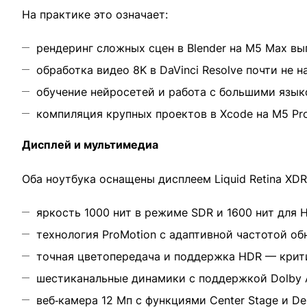
На практике это означает:
рендеринг сложных сцен в Blender на M5 Max вып
обработка видео 8K в DaVinci Resolve почти не 
обучение нейросетей и работа с большими язык
компиляция крупных проектов в Xcode на M5 Pr
Дисплей и мультимедиа
Оба ноутбука оснащены дисплеем Liquid Retina XD
яркость 1000 нит в режиме SDR и 1600 нит для 
технология ProMotion с адаптивной частотой об
точная цветопередача и поддержка HDR — крит
шестиканальные динамики с поддержкой Dolby A
веб‑камера 12 Мп с функциями Center Stage и D