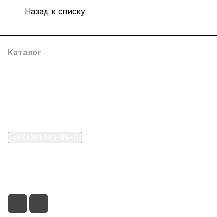
Назад к списку
Каталог
Компания
Информация
Помощь
+7 (495) 745-05-11
info@apple11.ru
г. Москва, Проспект Мира д.68, стр.1А, офис 505