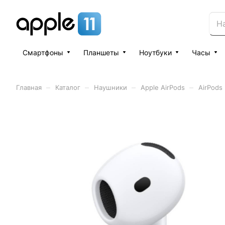
Смартфоны
Планшеты
Ноутбуки
Часы
–
–
–
–
Главная
Каталог
Наушники
Apple AirPods
AirPods