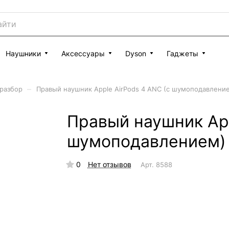
Наушники
Аксессуары
Dyson
Гаджеты
–
 разбор
Правый наушник Apple AirPods 4 ANC (с шумоподавлени
Правый наушник App
шумоподавлением)
0
Нет отзывов
Арт.
8588