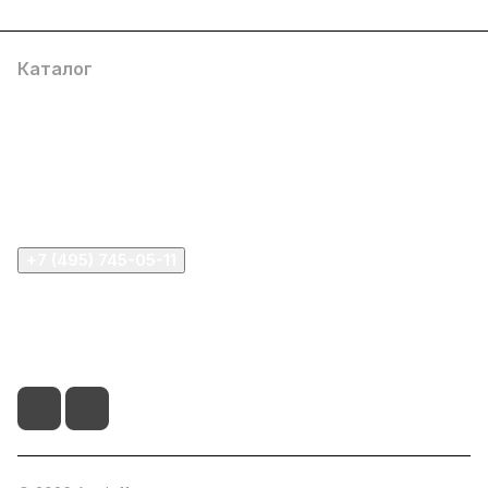
Каталог
Компания
Информация
Помощь
+7 (495) 745-05-11
info@apple11.ru
г. Москва, Проспект Мира д.68, стр.1А, офис 505