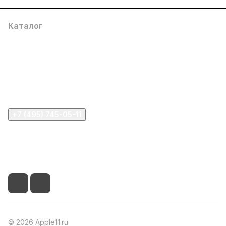
Каталог
Компания
Информация
Помощь
+7 (495) 745-05-11
info@apple11.ru
г. Москва, Проспект Мира д.68, стр.1А, офис 505
© 2026 Apple11.ru