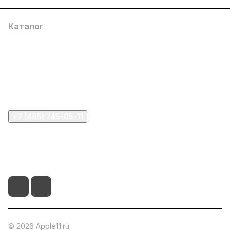
Каталог
Компания
Информация
Помощь
+7 (495) 745-05-11
info@apple11.ru
г. Москва, Проспект Мира д.68, стр.1А, офис 505
© 2026 Apple11.ru