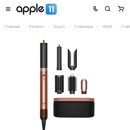
–
–
–
–
–
Главная
Каталог
Dyson
Стайлеры
HS09
Стай