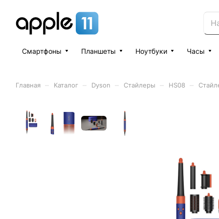
Смартфоны
Планшеты
Ноутбуки
Часы
–
–
–
–
–
Главная
Каталог
Dyson
Стайлеры
HS08
Стайле