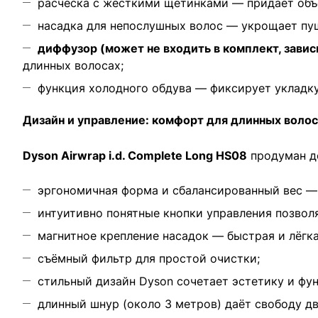
расчёска с жёсткими щетинками — придаёт объё
насадка для непослушных волос — укрощает пуш
диффузор (может не входить в комплект, завис
длинных волосах;
функция холодного обдува — фиксирует укладку
Дизайн и управление: комфорт для длинных волос
Dyson Airwrap i.d. Complete Long HS08
продуман до
эргономичная форма и сбалансированный вес — 
интуитивно понятные кнопки управления позво
магнитное крепление насадок — быстрая и лёгка
съёмный фильтр для простой очистки;
стильный дизайн Dyson сочетает эстетику и фу
длинный шнур (около 3 метров) даёт свободу д