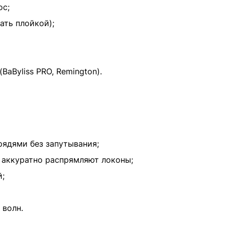
ос;
ать плойкой);
aByliss PRO, Remington).
рядями без запутывания;
 аккуратно распрямляют локоны;
;
 волн.