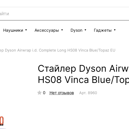
Наушники
Аксессуары
Dyson
Гаджеты
р Dyson Airwrap i.d. Complete Long HS08 Vinca Blue/Topaz EU
Стайлер Dyson Airwr
HS08 Vinca Blue/To
0
Нет отзывов
Арт.
8960