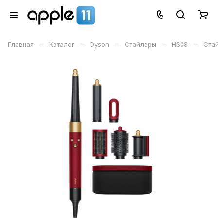
–
–
–
–
–
Главная
Каталог
Dyson
Стайлеры
HS08
Стай