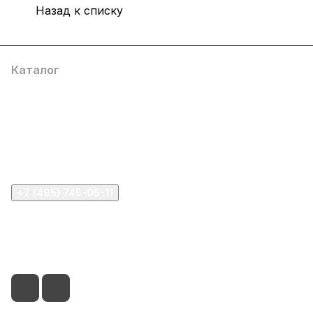
Назад к списку
Каталог
Компания
Информация
Помощь
+7 (495) 745-05-11
info@apple11.ru
г. Москва, Проспект Мира д.68, стр.1А, офис 505