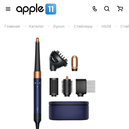
–
–
–
–
–
Главная
Каталог
Dyson
Стайлеры
HS08
Стай