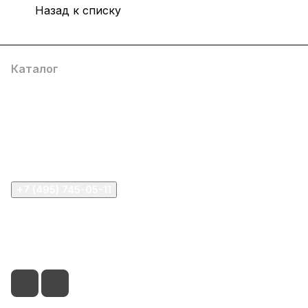
Назад к списку
Каталог
Компания
Информация
Помощь
+7 (495) 745-05-11
info@apple11.ru
г. Москва, Проспект Мира д.68, стр.1А, офис 505