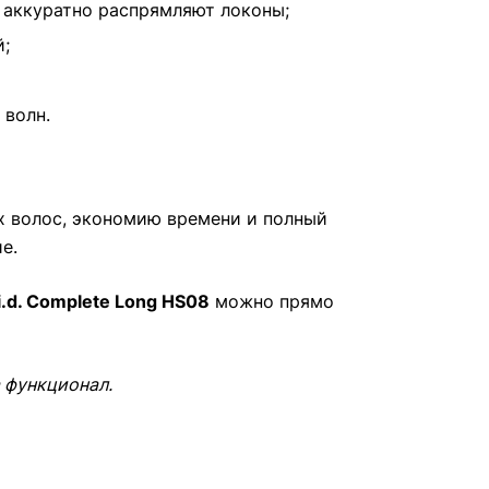
 аккуратно распрямляют локоны;
;
 волн.
х волос, экономию времени и полный
е.
i.d. Complete Long HS08
можно прямо
 функционал.