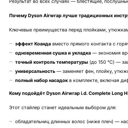
Результат во всех случаях — блестящие, послушны
Почему Dyson Airwrap лучше традиционных инст
Ключевые преимущества перед плойками, утюжкам
эффект Коанда
вместо прямого контакта с гор
одновременная сушка и укладка
— экономия вре
точный контроль температуры
(до 150 °C) — з
универсальность
— заменяет фен, плойку, утюжо
полный набор насадок
в комплекте, включая диф
Кому подойдёт Dyson Airwrap i.d. Complete Long 
Этот стайлер станет идеальным выбором для:
обладательниц длинных волос (ниже плеч) — нас