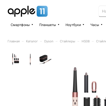
Смартфоны
Планшеты
Ноутбуки
Часы
–
–
–
–
–
Главная
Каталог
Dyson
Стайлеры
HS08
Стайле