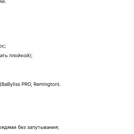
ий.
ос;
ать плойкой);
aByliss PRO, Remington).
рядями без запутывания;