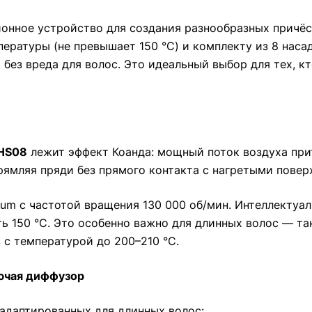
нное устройство для создания разнообразных причёсо
ературы (не превышает 150 °C) и комплекту из 8 наса
без вреда для волос. Это идеальный выбор для тех, к
 HS08
лежит эффект Коанда: мощный поток воздуха при
рямляя пряди без прямого контакта с нагретыми повер
um с частотой вращения 130 000 об/мин. Интеллектуа
ать 150 °C. Это особенно важно для длинных волос — 
в с температурой до 200–210 °C.
лючая диффузор
 адаптированных для длинных волос: