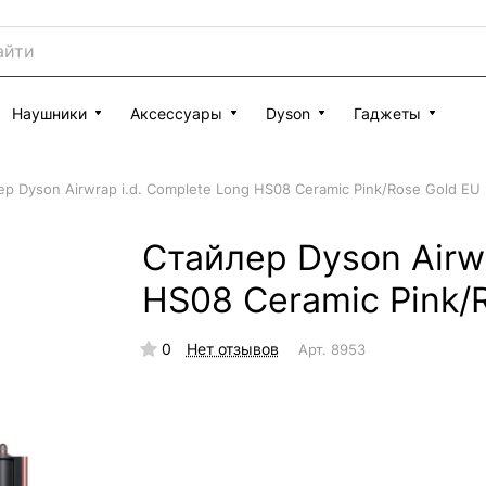
Наушники
Аксессуары
Dyson
Гаджеты
р Dyson Airwrap i.d. Complete Long HS08 Ceramic Pink/Rose Gold EU
Стайлер Dyson Airwr
HS08 Ceramic Pink/
0
Нет отзывов
Арт.
8953