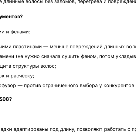
е длинные волосы без заломов, перегрева и поврежден
рументов?
и и фенами:
ячими пластинами — меньше повреждений длинных вол
мени (не нужно сначала сушить феном, потом укладыв
ащита структуры волос;
к и расчёску;
фузор — против ограниченного выбора у конкурентов (B
HS08?
адки адаптированы под длину, позволяют работать с п