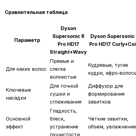
Сравнительная таблица
Dyson
Supersonic R
Dyson Supersonic
Параметр
Pro HD17
Pro HD17 Curly+Coi
Straight+Wavy
Прямые и
Кудрявые, тугие
Для каких волос
слегка
кудри, афро‑волос
волнистые
Для точной
Диффузор для
Ключевые
сушки и
формирования
насадки
сглаживания
завитков
Гладкость,
Основной
блеск,
Чёткие завитки,
эффект
устранение
объём, увлажнение
пушистости