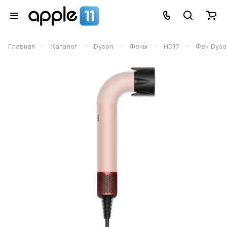
–
–
–
–
–
Главная
Каталог
Dyson
Фены
HD17
Фен Dyson