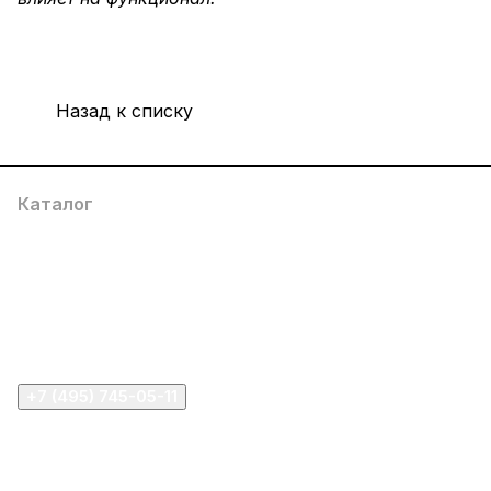
Назад к списку
Каталог
Компания
Информация
Помощь
+7 (495) 745-05-11
info@apple11.ru
г. Москва, Проспект Мира д.68, стр.1А, офис 505