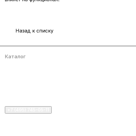
Назад к списку
Каталог
Компания
Информация
Помощь
+7 (495) 745-05-11
info@apple11.ru
г. Москва, Проспект Мира д.68, стр.1А, офис 505