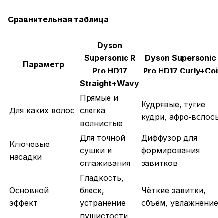
Сравнительная таблица
Dyson
Supersonic R
Dyson Supersonic
Параметр
Pro HD17
Pro HD17 Curly+Coi
Straight+Wavy
Прямые и
Кудрявые, тугие
Для каких волос
слегка
кудри, афро‑волос
волнистые
Для точной
Диффузор для
Ключевые
сушки и
формирования
насадки
сглаживания
завитков
Гладкость,
Основной
блеск,
Чёткие завитки,
эффект
устранение
объём, увлажнение
пушистости