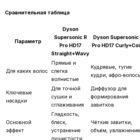
Сравнительная таблица
Dyson
Supersonic R
Dyson Supersonic
Параметр
Pro HD17
Pro HD17 Curly+Coi
Straight+Wavy
Прямые и
Кудрявые, тугие
Для каких волос
слегка
кудри, афро‑волос
волнистые
Для точной
Диффузор для
Ключевые
сушки и
формирования
насадки
сглаживания
завитков
Гладкость,
Основной
блеск,
Чёткие завитки,
эффект
устранение
объём, увлажнение
пушистости