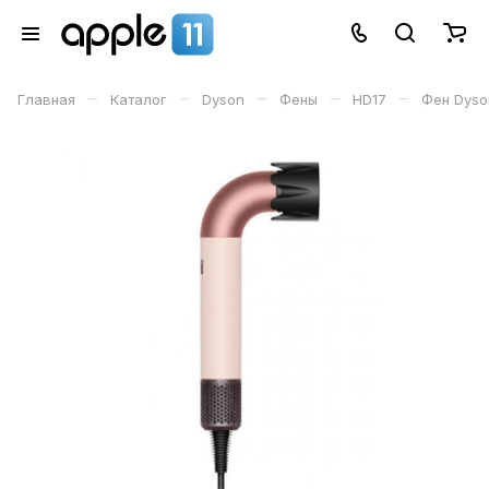
–
–
–
–
–
Главная
Каталог
Dyson
Фены
HD17
Фен Dyson