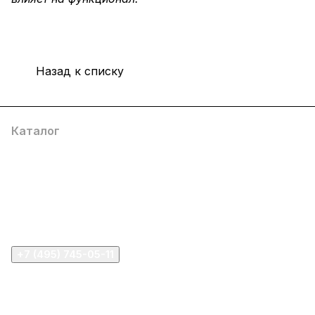
Назад к списку
Каталог
Компания
Информация
Помощь
+7 (495) 745-05-11
info@apple11.ru
г. Москва, Проспект Мира д.68, стр.1А, офис 505