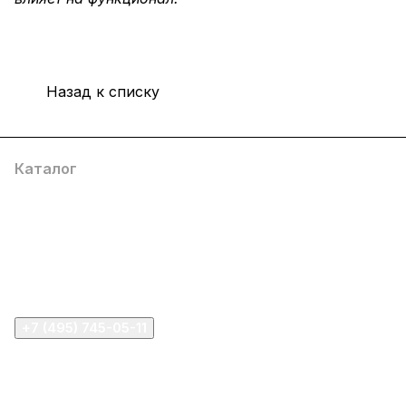
Назад к списку
Каталог
Компания
Информация
Помощь
+7 (495) 745-05-11
info@apple11.ru
г. Москва, Проспект Мира д.68, стр.1А, офис 505