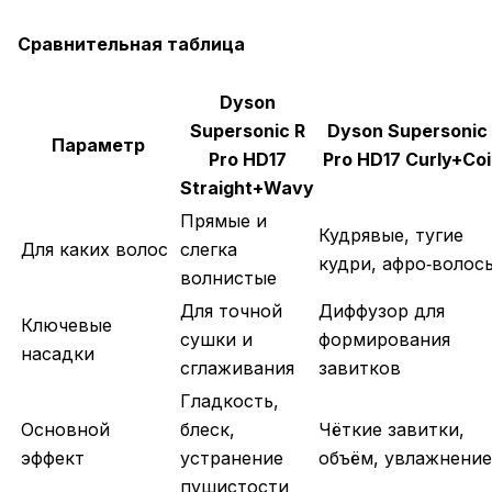
Сравнительная таблица
Dyson
Supersonic R
Dyson Supersonic
Параметр
Pro HD17
Pro HD17 Curly+Coi
Straight+Wavy
Прямые и
Кудрявые, тугие
Для каких волос
слегка
кудри, афро‑волос
волнистые
Для точной
Диффузор для
Ключевые
сушки и
формирования
насадки
сглаживания
завитков
Гладкость,
Основной
блеск,
Чёткие завитки,
эффект
устранение
объём, увлажнение
пушистости