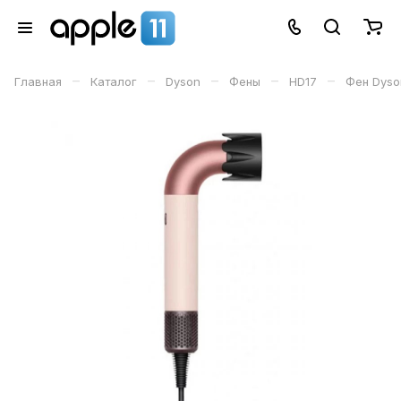
–
–
–
–
–
Главная
Каталог
Dyson
Фены
HD17
Фен Dyson