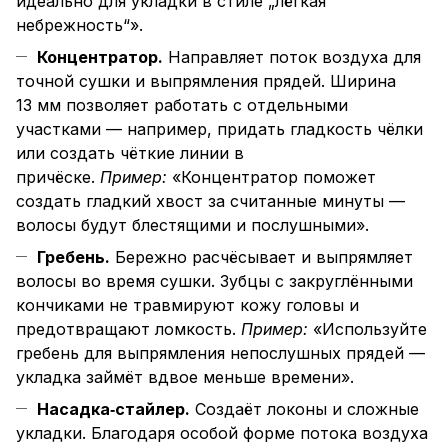
идеально для укладки в стиле „лёгкая
небрежность“».
Концентратор.
Направляет поток воздуха для
точной сушки и выпрямления прядей. Ширина
13 мм позволяет работать с отдельными
участками — например, придать гладкость чёлки
или создать чёткие линии в
причёске.
Пример:
«Концентратор поможет
создать гладкий хвост за считанные минуты —
волосы будут блестящими и послушными».
Гребень.
Бережно расчёсывает и выпрямляет
волосы во время сушки. Зубцы с закруглёнными
кончиками не травмируют кожу головы и
предотвращают ломкость.
Пример:
«Используйте
гребень для выпрямления непослушных прядей —
укладка займёт вдвое меньше времени».
Насадка‑стайлер.
Создаёт локоны и сложные
укладки. Благодаря особой форме потока воздуха