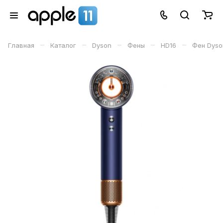
–
–
–
–
–
Главная
Каталог
Dyson
Фены
HD16
Фен Dyson