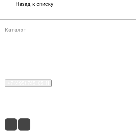
Назад к списку
Каталог
Компания
Информация
Помощь
+7 (495) 745-05-11
info@apple11.ru
г. Москва, Проспект Мира д.68, стр.1А, офис 505