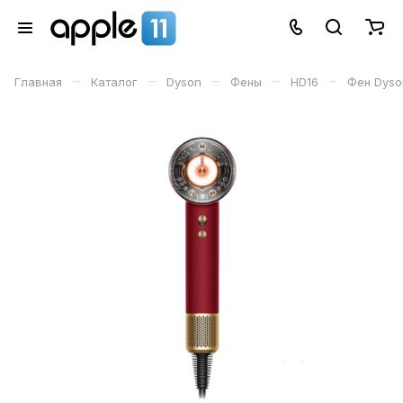
–
–
–
–
–
Главная
Каталог
Dyson
Фены
HD16
Фен Dyson