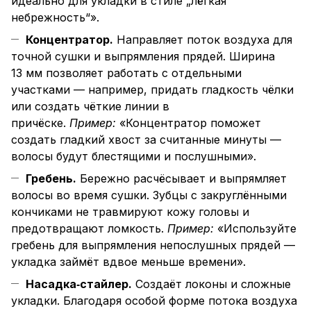
идеально для укладки в стиле „лёгкая
небрежность“».
Концентратор.
Направляет поток воздуха для
точной сушки и выпрямления прядей. Ширина
13 мм позволяет работать с отдельными
участками — например, придать гладкость чёлки
или создать чёткие линии в
причёске.
Пример:
«Концентратор поможет
создать гладкий хвост за считанные минуты —
волосы будут блестящими и послушными».
Гребень.
Бережно расчёсывает и выпрямляет
волосы во время сушки. Зубцы с закруглёнными
кончиками не травмируют кожу головы и
предотвращают ломкость.
Пример:
«Используйте
гребень для выпрямления непослушных прядей —
укладка займёт вдвое меньше времени».
Насадка‑стайлер.
Создаёт локоны и сложные
укладки. Благодаря особой форме потока воздуха