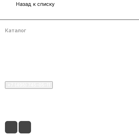
Назад к списку
Каталог
Компания
Информация
Помощь
+7 (495) 745-05-11
info@apple11.ru
г. Москва, Проспект Мира д.68, стр.1А, офис 505