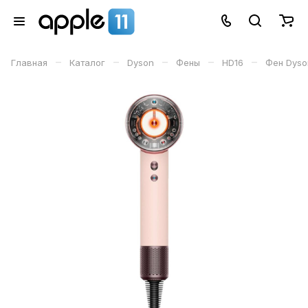
–
–
–
–
–
Главная
Каталог
Dyson
Фены
HD16
Фен Dyson