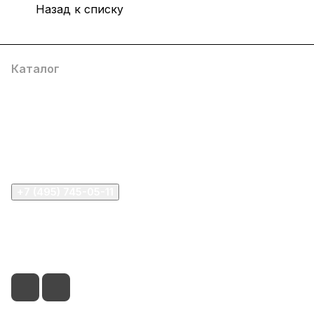
Назад к списку
Каталог
Компания
Информация
Помощь
+7 (495) 745-05-11
info@apple11.ru
г. Москва, Проспект Мира д.68, стр.1А, офис 505