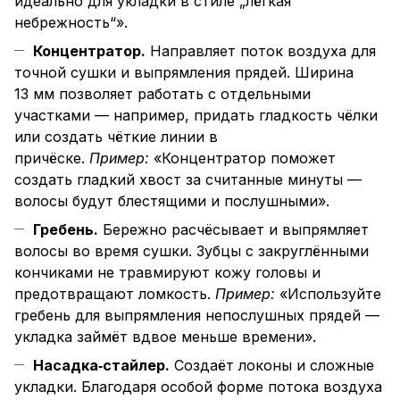
идеально для укладки в стиле „лёгкая
небрежность“».
Концентратор.
Направляет поток воздуха для
точной сушки и выпрямления прядей. Ширина
13 мм позволяет работать с отдельными
участками — например, придать гладкость чёлки
или создать чёткие линии в
причёске.
Пример:
«Концентратор поможет
создать гладкий хвост за считанные минуты —
волосы будут блестящими и послушными».
Гребень.
Бережно расчёсывает и выпрямляет
волосы во время сушки. Зубцы с закруглёнными
кончиками не травмируют кожу головы и
предотвращают ломкость.
Пример:
«Используйте
гребень для выпрямления непослушных прядей —
укладка займёт вдвое меньше времени».
Насадка‑стайлер.
Создаёт локоны и сложные
укладки. Благодаря особой форме потока воздуха