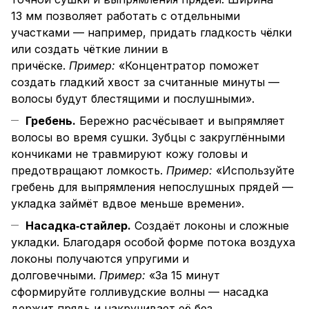
13 мм позволяет работать с отдельными
участками — например, придать гладкость чёлки
или создать чёткие линии в
причёске.
Пример:
«Концентратор поможет
создать гладкий хвост за считанные минуты —
волосы будут блестящими и послушными».
Гребень.
Бережно расчёсывает и выпрямляет
волосы во время сушки. Зубцы с закруглёнными
кончиками не травмируют кожу головы и
предотвращают ломкость.
Пример:
«Используйте
гребень для выпрямления непослушных прядей —
укладка займёт вдвое меньше времени».
Насадка‑стайлер.
Создаёт локоны и сложные
укладки. Благодаря особой форме потока воздуха
локоны получаются упругими и
долговечными.
Пример:
«За 15 минут
сформируйте голливудские волны — насадка
держит прядь и накручивает её без