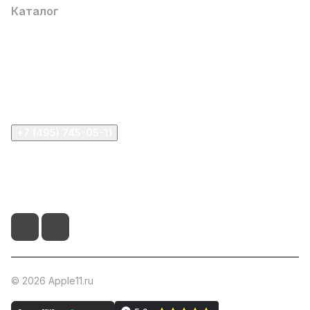
Каталог
Компания
Информация
Помощь
+7 (495) 745-05-11
info@apple11.ru
г. Москва, Проспект Мира д.68, стр.1А, офис 505
© 2026 Apple11.ru