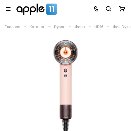
–
–
–
–
–
Главная
Каталог
Dyson
Фены
HD16
Фен Dyson