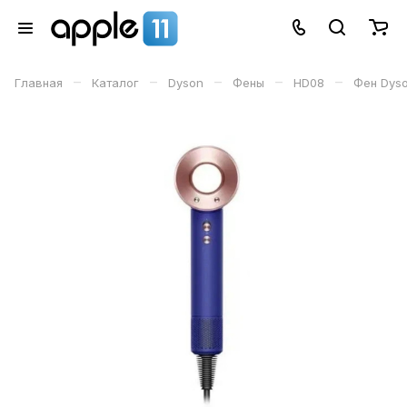
–
–
–
–
–
Главная
Каталог
Dyson
Фены
HD08
Фен Dyso