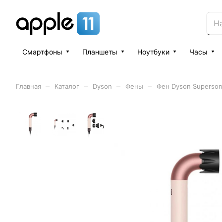
Смартфоны
Планшеты
Ноутбуки
Часы
–
–
–
–
Главная
Каталог
Dyson
Фены
Фен Dyson Supersoni