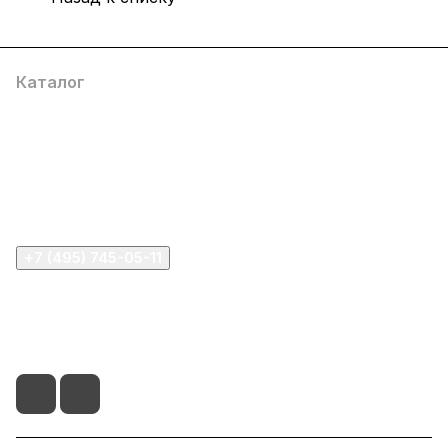
Каталог
Компания
Информация
Помощь
+7 (495) 745-05-11
info@apple11.ru
г. Москва, Проспект Мира д.68, стр.1А, офис 505