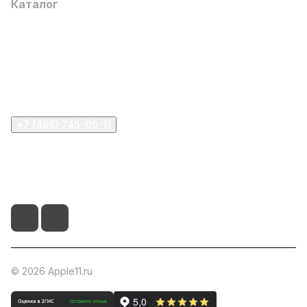
Каталог
Компания
Информация
Помощь
+7 (495) 745-05-11
info@apple11.ru
г. Москва, Проспект Мира д.68, стр.1А, офис 505
© 2026 Apple11.ru